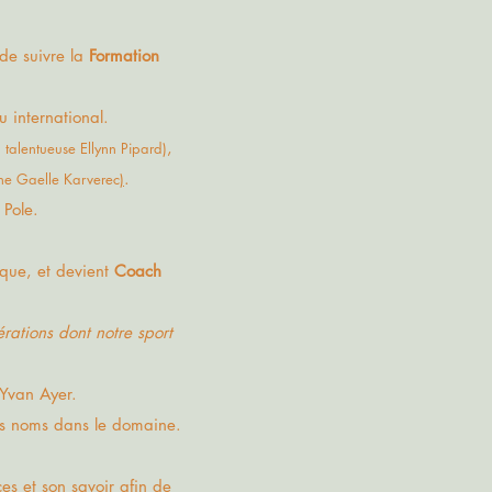
de suivre la
Formation
u international.
,
a talentueuse Ellynn Pipard)
.
nne Gaelle Karverec
)
 Pole.
ique
,
et devient
Coach
érations dont notre sport
 Yvan Ayer.
ds noms dans le domaine.
es et son savoir afin de