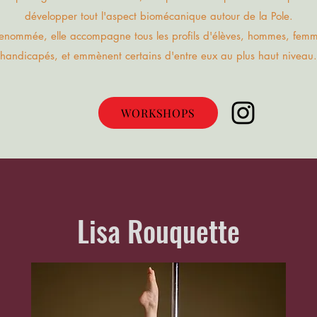
développer tout l'aspect biomécanique autour de la Pole.
enommée, elle accompagne tous les profils d'élèves, hommes, femme
handicapés, et emmènent certains d'entre eux
au
plus haut niveau.
WORKSHOPS
Lisa Rouquette