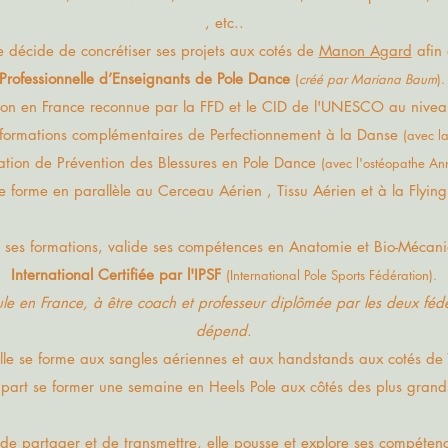
, etc..​
e décide de concrétiser ses projets aux cotés de
Manon Agard
afin 
Professionnelle d’Enseignants de Pole Dance
(
créé par Maria
na Baum
)
.
ion en France reconnue par la FFD et le CID de l'UNESCO au nivea
s formations complémentaires de Perfectionnement à la Danse
(avec l
ation de Prévention des Blessures en Pole Dance
(avec l'ostéopathe A
se forme en parallèle au Cerceau Aérien , Tissu Aérien et à la Flying
t ses formations, valide ses compétence
s
en Anatomie et Bio-Mécan
International Certifiée par l'IPSF
(International Pole Sports Fédération).
eule en France, à être coach et professeur diplômée par les deux féd
dépend.
le se forme aux sangles aériennes et aux handstands aux cotés de
art se former une semaine en Heels Pole aux côtés des plus gran
 de partager et de
transmettre, elle pousse et explore ses compétenc