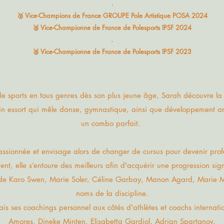
.
🥈 Vice-Champions de France GROUPE Pole Artistique POSA 2024
🥈 Vice-Championne de France de Polesports IPSF 2024
.
🥈 Vice-Championne de France de Polesports IPSF 2023
de sports en tous genres dès son plus jeune âge, Sarah découvre l
in essort
qui
mêle danse, gymnastique, ainsi que développement arti
un combo parfait.
 passionnée et envisage alors de changer de cursus pour devenir pr
t, elle s’entoure des meilleurs afin d'acquérir une progression sign
 de Karo Swen, Marie Soler, Céline Garbay, Manon Agard, Marie Mo
noms de la discipline.
ais ses coachings personnel aux côtés d'athlètes et coachs internatio
Amores, Dineke Minten, Elisabetta Gardiol, Adrian Spartanov,