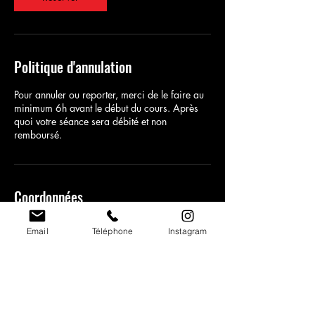
Politique d'annulation
Pour annuler ou reporter, merci de le faire au
minimum 6h avant le début du cours. Après
quoi votre séance sera débité et non
remboursé.
Coordonnées
7 Rue Benjamin Franklin,
Email
Téléphone
Instagram
Carcassonne, France
+ 0768669886
contact@airart-studios.com
40 Route de Saint-Martin
Lalande, Castelnaudary, France